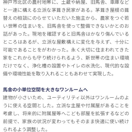
神戸市北区の農村地帯に、土蔵や納屋、旧馬舎、車庫など
と一連に構える立派な茅葺き民家がある。茅葺き屋根の葺
替えの相談にのらせていただいた施主から、農家をつぐ若
い世帯の住まいを、旧馬舎を使って整備できないかとのお
話があった。現地を確認すると旧馬舎はかなり傷んでいる
ところはあるが、立派な屋敷構えに変化を与えず、十分に
可能であることをがわかった。永く大切に住まわれてきた
家をこれからも守り続けられるよう、新世帯の住まい環境
だけでなく、浄化槽の設置やトイレの水洗化、現代的な設
備や環境性能を取り入れることもあわせて実現した。
馬舎の小単位空間を大きなワンルームへ
建物が小さいため、ユーティリティ以外はワンルームのよ
うに使える空間とした。立派な主屋や付属屋があることを
考慮し、将来的に附属屋等へこども部屋を拡張するなどの
前提で、家族の状況が変わってもそのまま快適に使い続け
られるよう調整した。