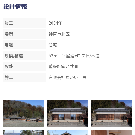
設計情報
竣工
2024年
場所
神戸市北区
用途
住宅
規模/構造
52㎡ 平屋建+ロフト/木造
設計
藍設計室と共同
施工
有限会社あかい工房