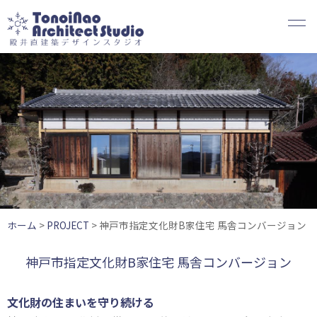
内
容
を
ス
キ
ッ
プ
ホーム
>
PROJECT
>
神戸市指定文化財B家住宅 馬舎コンバージョン
神戸市指定文化財B家住宅 馬舎コンバージョン
文化財の住まいを守り続ける